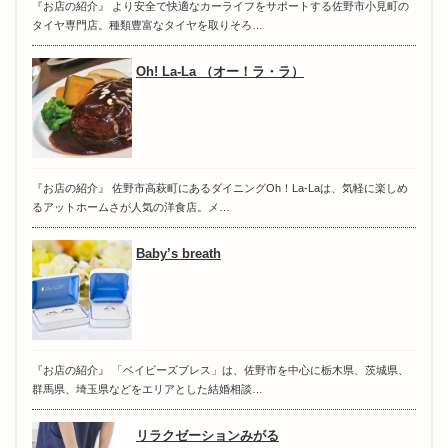
『お店の紹介』 より安全で快適なカーライフをサポートする佐野市小見町の
タイヤ専門店。種類豊富なタイヤを取りそろ…
Oh! La-La （オー！ラ・ラ）
『お店の紹介』 佐野市高萩町にあるダイニングOh！La-Laは、気軽に楽しめ
るアットホームさが人気の洋食店。メ…
Baby’s breath
『お店の紹介』 「ベイビーズブレス」は、佐野市を中心に栃木県、茨城県、
群馬県、埼玉県などをエリアとした結婚相談…
リラクゼーションみがる