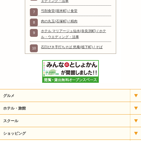
ェディング・法事
弓削食堂(堀米町) / 食堂
7
肉の丸玉(石塚町) / 精肉
8
ホテル マリアージュ仙水(奈良渕町) / ホテ
9
ル・ウエディング・法事
石臼びき手打ちそば 悠庵(植下町) / そば
10
グルメ
イタリアン
ホテル・旅館
いもフライ
宿泊
スクール
うどん・そば
アート
ショッピング