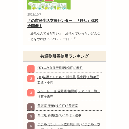
2022/10/7
さの市民生活支援センター 『終活』体験
会開催！
「終活なんてまだ早い」「終活っていったいどんな
ことをやればいいの？」 一口に「...
共通割引券使用ランキング
(有)ふみきり寿司(若松町) / 寿司
1
(有)味噌まんじゅう 新井屋(葛生西) / 和菓子
2
製造・小売
シャトレーゼ 佐野店(植野町) / アイス・和・
3
洋菓子販売
美容室 美華(浅沼町) / 美容室
4
そば処 鈴庵(豊代) / そば・法事
5
ホテル サンルート佐野(朝日町) / ホテル・ウ
6