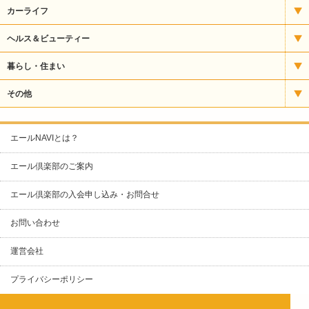
うなぎ
パソコンスクール
CD・楽器
カーライフ
お好み焼・焼きそば
バレエ・ダンス
ギフト
タイヤ販売
ヘルス＆ビューティー
カフェ・喫茶
パン教室
スポーツ用品
自動車整備
エステ
暮らし・住まい
クレープ
塾・予備校
その他食品
自動車販売・修理
サプリメント
ガス
その他
ケーキ・洋菓子
ファッション
自動車販売・整備
ネイル
クリーニング
カラオケ
エールNAVIとは？
スナック・パブ
リサイクル用品
運輸サービス
化粧品
ケーブルテレビ
コワーキングスペース
エール倶楽部のご案内
その他（グルメ）
人形
整体
スポーツ
ネットショップ制作
エール倶楽部の入会申し込み・お問合せ
ナイトクラブ
寝具・タオル
整骨・接骨
リフォーム・塗装
ビルメンテナンス
お問い合わせ
バー
文具・事務用品
理容・美容室
不動産
人材派遣
パン
運営会社
書籍
保険
印刷
ラーメン
プライバシーポリシー
眼鏡・時計・アクセサリー
写真
新聞販売
レストハウス
着物・呉服
土地調査