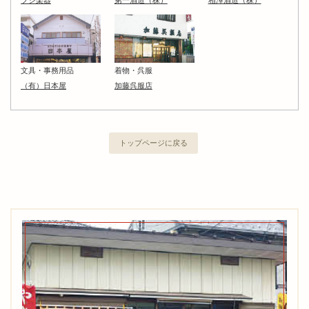
フジ楽器
第一酒造（株）
相澤酒造（株）
文具・事務用品
着物・呉服
（有）日本屋
加藤呉服店
トップページに戻る