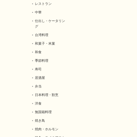
レストラン
中華
仕出し・ケータリン
グ
台湾料理
和菓子・米菓
和食
季節料理
寿司
居酒屋
弁当
日本料理・割烹
洋食
無国籍料理
焼き鳥
焼肉・ホルモン