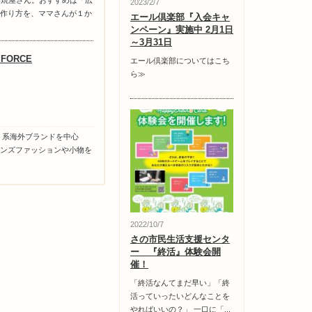
み焼屋さん。おすすめは「広
2023/2/7
作り方を、ママさんが１か
エール倶楽部『入会キャ
ンペーン』実施中 2月1日
～3月31日
l FORCE
エール倶楽部についてはこち
ら≫
ト系海外ブランドを中心
ンズファッションや小物を
2022/10/7
さの市民生活支援センタ
ー 『終活』体験会開
催！
「終活なんてまだ早い」「終
活っていったいどんなことを
やればいいの？」 一口に「...