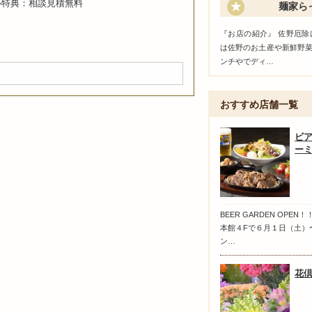
ル特典：相談見積無料
麺家ら
『お店の紹介』 佐野厄除
は佐野のお土産や新鮮野
ンチやでディ…
おすすめ店舗一覧
ビア
ー
BEER GARDEN OPE
本館４Fで６月１日（土）
ン…
花