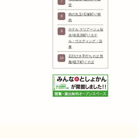
7
堂
肉の丸玉(石塚町) / 精
8
肉
ホテル マリアージュ仙
9
水(奈良渕町) / ホテ
ル・ウエディング・法
事
石臼びき手打ちそば 悠
10
庵(植下町) / そば