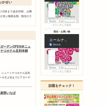
っかせい
け大師まで徒歩30秒。お隣
菜が並ぶ物産会館。観光のラ
クリックして拡大
宿泊・お買い物
ガーデンOPEN＠ニュ
ミヤコホテル足利本館
クリックして拡大
N！！ ニューミヤコホテル足利
〜９月上旬までビアガーデ
話題をチェック！
倶楽部いなば