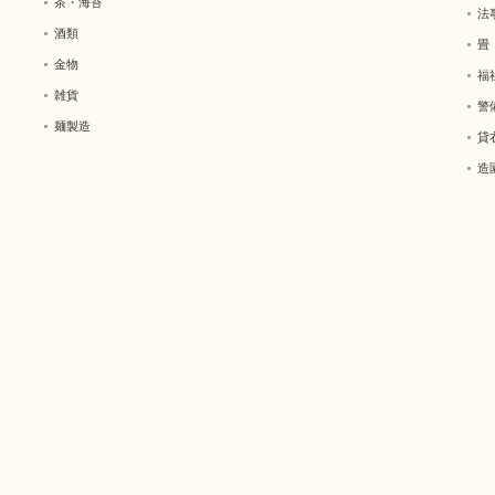
茶・海苔
法
酒類
畳
金物
福
雑貨
警
麺製造
貸
造