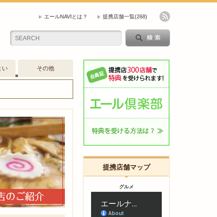
エールNAVIとは？
提携店舗一覧
(268)
まい
その他
提携店舗マップ
グルメ