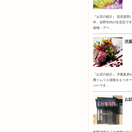
『お店の紹介』 花倶楽部い
年、佐野市内の生花店です
植物・アー…
洋風
『お店の紹介』 洋風食房s
際ソムリエ資格をもつオー
バーです…
お