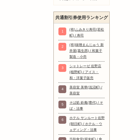
共通割引券使用ランキング
(有)ふみきり寿司(若松
1
町) / 寿司
(有)味噌まんじゅう 新
2
井屋(葛生西) / 和菓子
製造・小売
シャトレーゼ 佐野店
3
(植野町) / アイス・
和・洋菓子販売
美容室 美華(浅沼町) /
4
美容室
そば処 鈴庵(豊代) / そ
5
ば・法事
ホテル サンルート佐野
6
(朝日町) / ホテル・ウ
ェディング・法事
弓削食堂(堀米町) / 食