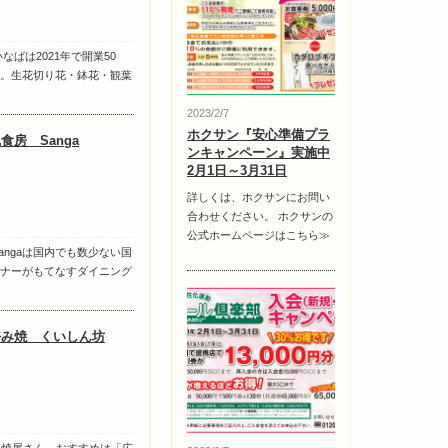
なばは2021年で開業50
。生花切り花・鉢花・観葉
2023/2/7
ホクサン『安心準備プラ
食房 Sanga
ンキャンペーン』実施中
2月1日～3月31日
詳しくは、ホクサンにお問い
合わせください。 ホクサンの
公式ホームページはこちら≫
angaは国内でも数少ない国
ナーがもてなすダイニング
好み焼 くいしん坊