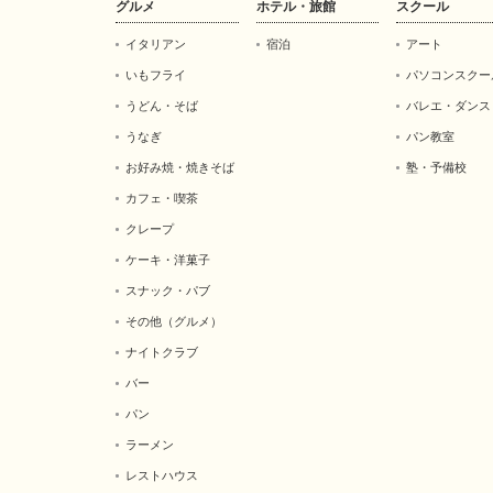
グルメ
ホテル・旅館
スクール
イタリアン
宿泊
アート
いもフライ
パソコンスクー
うどん・そば
バレエ・ダンス
うなぎ
パン教室
お好み焼・焼きそば
塾・予備校
カフェ・喫茶
クレープ
ケーキ・洋菓子
スナック・パブ
その他（グルメ）
ナイトクラブ
バー
パン
ラーメン
レストハウス