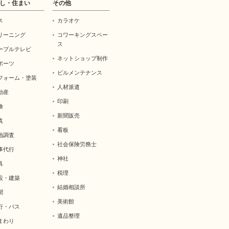
し・住まい
その他
ス
カラオケ
リーニング
コワーキングスペー
ス
ーブルテレビ
ネットショップ制作
ポーツ
ビルメンテナンス
フォーム・塗装
人材派遣
動産
印刷
険
新聞販売
真
看板
地調査
社会保険労務士
事代行
神社
具
税理
設・建築
結婚相談所
聞
美術館
行・バス
遺品整理
まわり