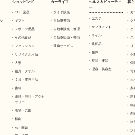
ショッピング
カーライフ
ヘルス＆ビューティ
暮ら
ー
CD・楽器
タイヤ販売
ガ
エステ
ル
ギフト
自動車整備
ク
サプリメント
スポーツ用品
自動車販売・修理
ケ
ネイル
その他食品
自動車販売・整備
ス
化粧品
ファッション
運輸サービス
リ
整体
リサイクル用品
不
整骨・接骨
人形
保
理容・美容室
寝具・タオル
写
文具・事務用品
土
書籍
家
眼鏡・時計・アクセ
建
サリー
建
着物・呉服
新
精肉
旅
花・園芸
水