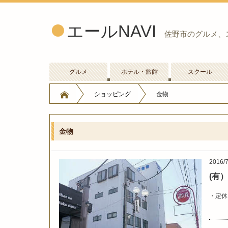
エールNAVI
佐野市のグルメ、
グルメ
ホテル・旅館
スクール
ショッピング
金物
金物
2016/7
(有
定休