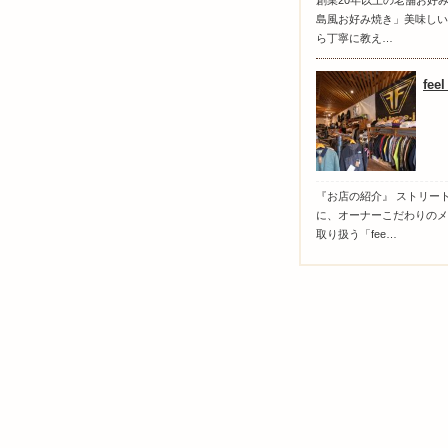
創業20年以上の老舗お好
島風お好み焼き」美味しい
ら丁寧に教え…
fee
『お店の紹介』 ストリー
に、オーナーこだわりのメ
取り扱う「fee…