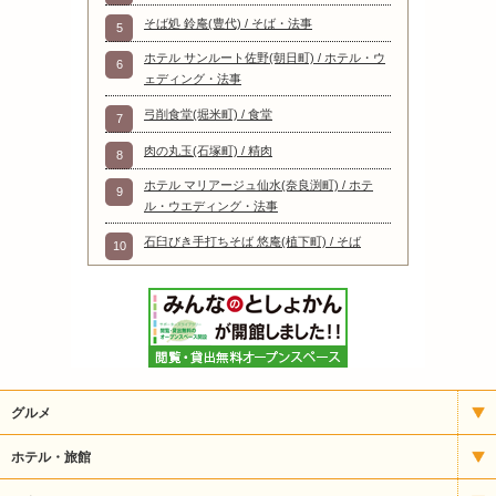
そば処 鈴庵(豊代) / そば・法事
5
ホテル サンルート佐野(朝日町) / ホテル・ウ
6
ェディング・法事
弓削食堂(堀米町) / 食堂
7
肉の丸玉(石塚町) / 精肉
8
ホテル マリアージュ仙水(奈良渕町) / ホテ
9
ル・ウエディング・法事
石臼びき手打ちそば 悠庵(植下町) / そば
10
グルメ
イタリアン
ホテル・旅館