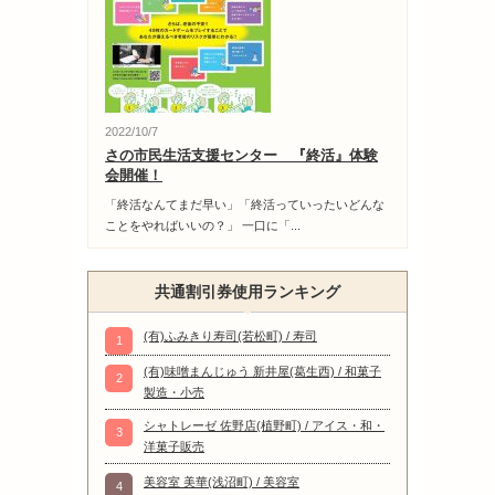
2022/10/7
さの市民生活支援センター 『終活』体験
会開催！
「終活なんてまだ早い」「終活っていったいどんな
ことをやればいいの？」 一口に「...
共通割引券使用ランキング
(有)ふみきり寿司(若松町) / 寿司
1
(有)味噌まんじゅう 新井屋(葛生西) / 和菓子
2
製造・小売
シャトレーゼ 佐野店(植野町) / アイス・和・
3
洋菓子販売
美容室 美華(浅沼町) / 美容室
4