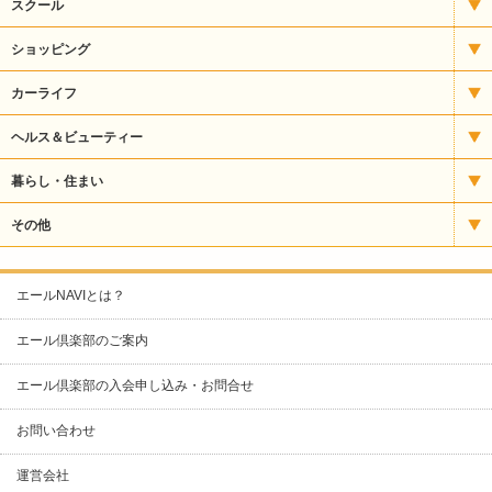
いもフライ
宿泊
スクール
うどん・そば
アート
ショッピング
うなぎ
パソコンスクール
CD・楽器
カーライフ
お好み焼・焼きそば
バレエ・ダンス
ギフト
タイヤ販売
ヘルス＆ビューティー
カフェ・喫茶
パン教室
スポーツ用品
自動車整備
エステ
暮らし・住まい
クレープ
塾・予備校
その他食品
自動車販売・修理
サプリメント
ガス
その他
ケーキ・洋菓子
ファッション
自動車販売・整備
ネイル
クリーニング
カラオケ
エールNAVIとは？
スナック・パブ
リサイクル用品
運輸サービス
化粧品
ケーブルテレビ
コワーキングスペース
エール倶楽部のご案内
その他（グルメ）
人形
整体
スポーツ
ネットショップ制作
エール倶楽部の入会申し込み・お問合せ
ナイトクラブ
寝具・タオル
整骨・接骨
リフォーム・塗装
ビルメンテナンス
お問い合わせ
バー
文具・事務用品
理容・美容室
不動産
人材派遣
パン
運営会社
書籍
保険
印刷