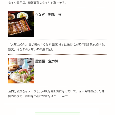
タイヤ専門店。種類豊富なタイヤを取りそろ…
うなぎ 割烹 檜
『お店の紹介』 赤坂町の「うなぎ 割烹 檜」は佐野で約50年間営業を続ける、
割烹、うなぎのお店。45年継ぎ足し…
居酒屋 宝の陣
店内は戦国をイメージした和風な雰囲気になっていて、元々寿司屋だった自
慢のネタで、海鮮を中心に豊富なメニューがご…