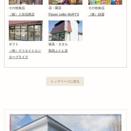
その他食品
花・園芸
その他食品
（株）八百信商店
Flower seller MoRY’S
（株）緑屋
ギフト
寝具・タオル
（有）クリエイトエン
島田ふとん店
タープライズ
トップページに戻る