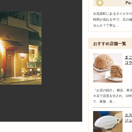
Pa-
出流原町にあるネイルサ
時間が流れる中で、爪の
せんか？丁寧な…
おすすめ店舗一覧
ま
コ
『お店の紹介』 横浜、東
キ店で店長を任され、10
て、家族、友…
エス
ジ