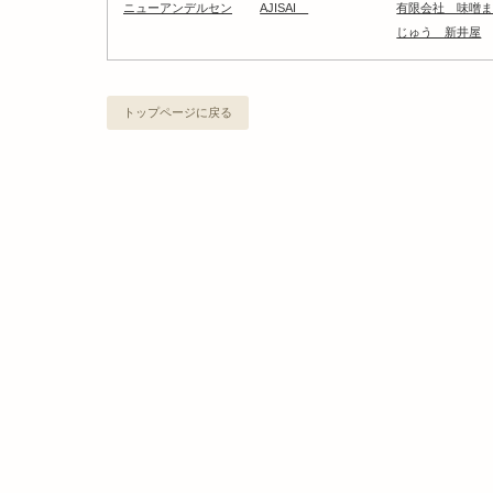
ニューアンデルセン
AJISAI
有限会社 味噌
じゅう 新井屋
トップページに戻る