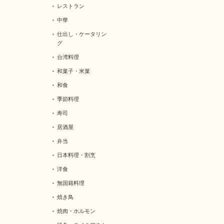
レストラン
中華
仕出し・ケータリン
グ
台湾料理
和菓子・米菓
和食
季節料理
寿司
居酒屋
弁当
日本料理・割烹
洋食
無国籍料理
焼き鳥
焼肉・ホルモン