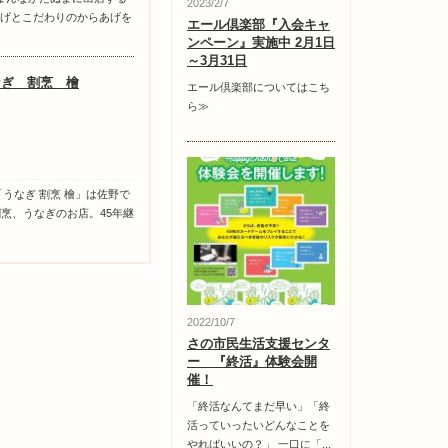
2023/2/7
げとこだわりのからあげを
エール倶楽部『入会キャ
ンペーン』実施中 2月1日
～3月31日
なぎ 割烹 檜
エール倶楽部についてはこち
ら≫
うなぎ 割烹 檜」は佐野で
割烹、うなぎのお店。45年継
2022/10/7
さの市民生活支援センタ
ー 『終活』体験会開
催！
「終活なんてまだ早い」「終
活っていったいどんなことを
やればいいの？」 一口に「...