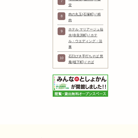
7
堂
肉の丸玉(石塚町) / 精
8
肉
ホテル マリアージュ仙
9
水(奈良渕町) / ホテ
ル・ウエディング・法
事
石臼びき手打ちそば 悠
10
庵(植下町) / そば