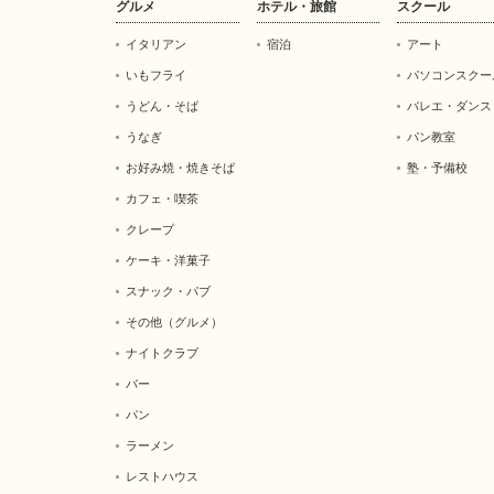
グルメ
ホテル・旅館
スクール
イタリアン
宿泊
アート
いもフライ
パソコンスクー
うどん・そば
バレエ・ダンス
うなぎ
パン教室
お好み焼・焼きそば
塾・予備校
カフェ・喫茶
クレープ
ケーキ・洋菓子
スナック・パブ
その他（グルメ）
ナイトクラブ
バー
パン
ラーメン
レストハウス