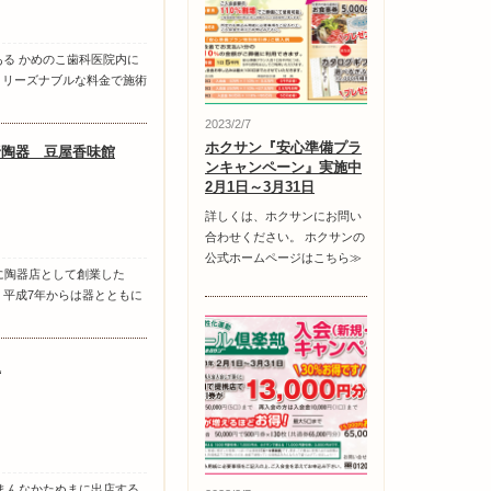
ある かめのこ歯科医院内に
は、リーズナブルな料金で施術
2023/2/7
ホクサン『安心準備プラ
野陶器 豆屋香味館
ンキャンペーン』実施中
2月1日～3月31日
詳しくは、ホクサンにお問い
合わせください。 ホクサンの
公式ホームページはこちら≫
年に陶器店として創業した
。平成7年からは器とともに
泉
どまんなかたぬまに出店する