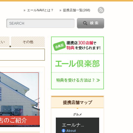
エールNAVIとは？
提携店舗一覧
(268)
まい
その他
提携店舗マップ
グルメ