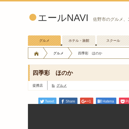
エールNAVI
佐野市のグルメ、
グルメ
ホテル・旅館
スクール
グルメ
四季彩 ほのか
四季彩 ほのか
提携店
グルメ
Tweet
Share
+1
Hatena
P