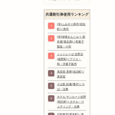
共通割引券使用ランキング
(有)ふみきり寿司(若松
1
町) / 寿司
(有)味噌まんじゅう 新
2
井屋(葛生西) / 和菓子
製造・小売
シャトレーゼ 佐野店
3
(植野町) / アイス・
和・洋菓子販売
美容室 美華(浅沼町) /
4
美容室
そば処 鈴庵(豊代) / そ
5
ば・法事
ホテル サンルート佐野
6
(朝日町) / ホテル・ウ
ェディング・法事
弓削食堂(堀米町) / 食