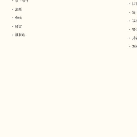
茶・海苔
法
酒類
畳
金物
福
雑貨
警
麺製造
貸
造