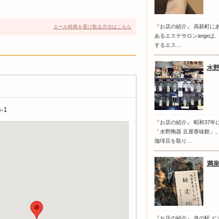
『お店の紹介』 高萩町に
エール特典を受け取る方法はこちら
あるエステサロンange
するエス…
水
-1
『お店の紹介』 昭和37
「水野陶器 豆屋香味館」
珈琲豆を取り…
満
『お店の紹介』 道の駅 