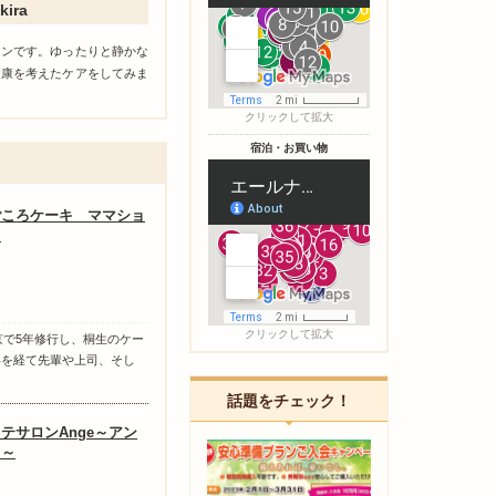
kira
ロンです。ゆったりと静かな
健康を考えたケアをしてみま
クリックして拡大
宿泊・お買い物
ごころケーキ ママショ
ラ
クリックして拡大
京で5年修行し、桐生のケー
年を経て先輩や上司、そし
話題をチェック！
テサロンAnge～アン
ュ～