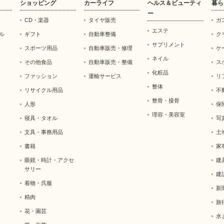
ショッピング
カーライフ
ヘルス＆ビューティ
暮ら
ー
CD・楽器
タイヤ販売
ガ
エステ
ル
ギフト
自動車整備
ク
サプリメント
スポーツ用品
自動車販売・修理
ケ
ネイル
その他食品
自動車販売・整備
ス
化粧品
ファッション
運輸サービス
リ
整体
リサイクル用品
不
整骨・接骨
人形
保
理容・美容室
寝具・タオル
写
文具・事務用品
土
書籍
家
眼鏡・時計・アクセ
建
サリー
建
着物・呉服
新
精肉
旅
花・園芸
水