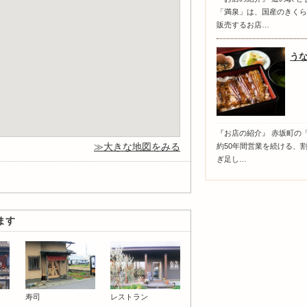
「満泉」は、国産のきくら
販売するお店…
う
『お店の紹介』 赤坂町の「
大きな地図をみる
約50年間営業を続ける、
ぎ足し…
ます
寿司
レストラン