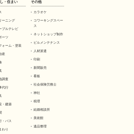
し・住まい
その他
ス
カラオケ
リーニング
コワーキングスペー
ス
ーブルテレビ
ネットショップ制作
ポーツ
ビルメンテナンス
フォーム・塗装
人材派遣
動産
印刷
険
新聞販売
真
看板
地調査
社会保険労務士
事代行
神社
具
税理
設・建築
結婚相談所
聞
美術館
行・バス
遺品整理
まわり