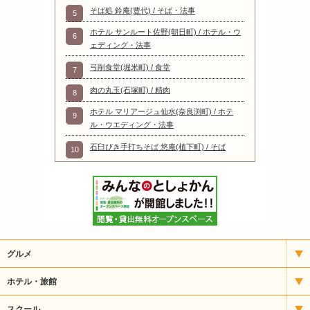
そば処 鈴庵(豊代) / そば・法事
5
ホテル サンルート佐野(朝日町) / ホテル・ウ
6
ェディング・法事
弓削食堂(堀米町) / 食堂
7
肉の丸玉(石塚町) / 精肉
8
ホテル マリアージュ仙水(奈良渕町) / ホテ
9
ル・ウエディング・法事
石臼びき手打ちそば 悠庵(植下町) / そば
10
グルメ
イタリアン
ホテル・旅館
いもフライ
宿泊
スクール