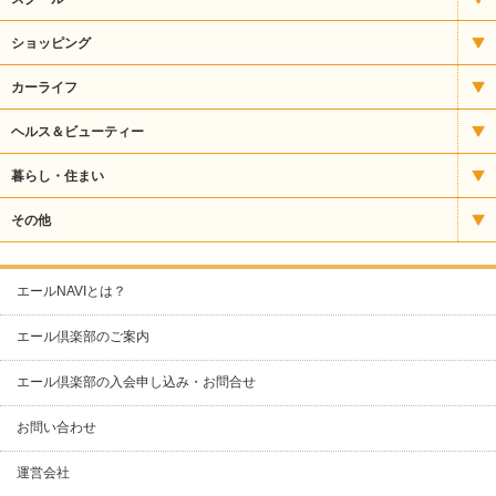
うどん・そば
アート
ショッピング
うなぎ
パソコンスクール
CD・楽器
カーライフ
お好み焼・焼きそば
バレエ・ダンス
ギフト
タイヤ販売
ヘルス＆ビューティー
カフェ・喫茶
パン教室
スポーツ用品
自動車整備
エステ
暮らし・住まい
クレープ
塾・予備校
その他食品
自動車販売・修理
サプリメント
ガス
その他
ケーキ・洋菓子
ファッション
自動車販売・整備
ネイル
クリーニング
カラオケ
エールNAVIとは？
スナック・パブ
リサイクル用品
運輸サービス
化粧品
ケーブルテレビ
コワーキングスペース
エール倶楽部のご案内
その他（グルメ）
人形
整体
スポーツ
ネットショップ制作
エール倶楽部の入会申し込み・お問合せ
ナイトクラブ
寝具・タオル
整骨・接骨
リフォーム・塗装
ビルメンテナンス
お問い合わせ
バー
文具・事務用品
理容・美容室
不動産
人材派遣
パン
運営会社
書籍
保険
印刷