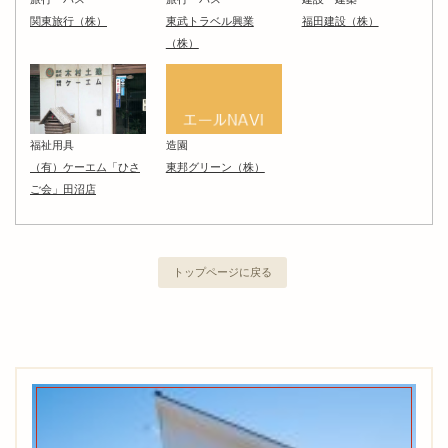
関東旅行（株）
東武トラベル興業
福田建設（株）
（株）
福祉用具
造園
（有）ケーエム「ひさ
東邦グリーン（株）
ご会」田沼店
トップページに戻る