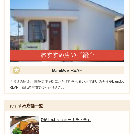
BamBoo REAF
『お店の紹介』 閑静な住宅街にたたずむ落ち着いた佇まいの美容室BamBoo
REAF。癒しの空間でゆったり過ご…
おすすめ店舗一覧
Oh! La-La （オー！ラ・ラ）