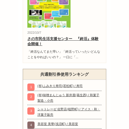
2022/10/7
さの市民生活支援センター 『終活』体験
会開催！
「終活なんてまだ早い」「終活っていったいどんな
ことをやればいいの？」 一口に「...
共通割引券使用ランキング
(有)ふみきり寿司(若松町) / 寿司
1
(有)味噌まんじゅう 新井屋(葛生西) / 和菓子
2
製造・小売
シャトレーゼ 佐野店(植野町) / アイス・和・
3
洋菓子販売
美容室 美華(浅沼町) / 美容室
4