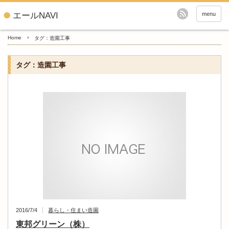
エールNAVI
menu
Home
タグ：造園工事
タグ：造園工事
2016/7/4
暮らし・住まい
造園
東邦グリーン（株）