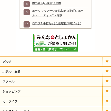
肉の丸玉(石塚町) / 精肉
8
ホテル マリアージュ仙水(奈良渕町) / ホテ
9
ル・ウエディング・法事
石臼びき手打ちそば 悠庵(植下町) / そば
10
グルメ
イタリアン
ホテル・旅館
いもフライ
宿泊
スクール
うどん・そば
アート
ショッピング
うなぎ
パソコンスクール
CD・楽器
カーライフ
お好み焼・焼きそば
バレエ・ダンス
ギフト