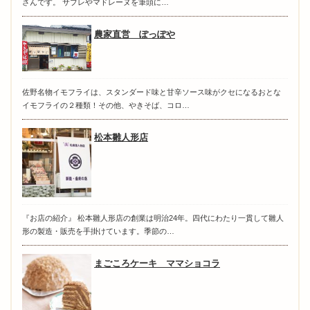
さんです。 サブレやマドレーヌを筆頭に…
農家直営 ぽっぽや
佐野名物イモフライは、スタンダード味と甘辛ソース味がクセになるおとな
イモフライの２種類！その他、やきそば、コロ…
松本雛人形店
『お店の紹介』 松本雛人形店の創業は明治24年。四代にわたり一貫して雛人
形の製造・販売を手掛けています。季節の…
まごころケーキ ママショコラ