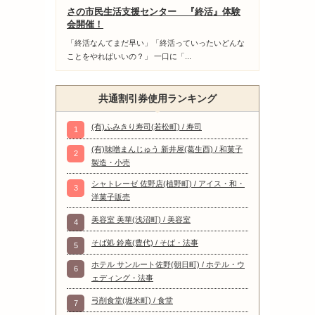
さの市民生活支援センター 『終活』体験
会開催！
「終活なんてまだ早い」「終活っていったいどんな
ことをやればいいの？」 一口に「...
共通割引券使用ランキング
(有)ふみきり寿司(若松町) / 寿司
1
(有)味噌まんじゅう 新井屋(葛生西) / 和菓子
2
製造・小売
シャトレーゼ 佐野店(植野町) / アイス・和・
3
洋菓子販売
美容室 美華(浅沼町) / 美容室
4
そば処 鈴庵(豊代) / そば・法事
5
ホテル サンルート佐野(朝日町) / ホテル・ウ
6
ェディング・法事
弓削食堂(堀米町) / 食堂
7