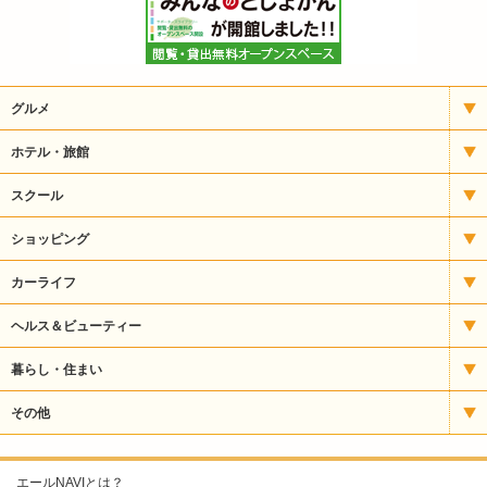
グルメ
イタリアン
ホテル・旅館
いもフライ
宿泊
スクール
うどん・そば
アート
ショッピング
うなぎ
パソコンスクール
CD・楽器
カーライフ
お好み焼・焼きそば
バレエ・ダンス
ギフト
タイヤ販売
ヘルス＆ビューティー
カフェ・喫茶
パン教室
スポーツ用品
自動車整備
エステ
暮らし・住まい
クレープ
塾・予備校
その他食品
自動車販売・修理
サプリメント
ガス
その他
ケーキ・洋菓子
ファッション
自動車販売・整備
ネイル
クリーニング
カラオケ
エールNAVIとは？