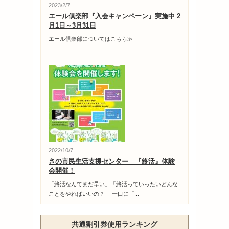
2023/2/7
エール倶楽部『入会キャンペーン』実施中 2
月1日～3月31日
エール倶楽部についてはこちら≫
2022/10/7
さの市民生活支援センター 『終活』体験
会開催！
「終活なんてまだ早い」「終活っていったいどんな
ことをやればいいの？」 一口に「...
共通割引券使用ランキング