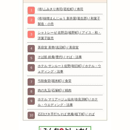
(有)ふみきり寿司(若松町) / 寿司
1
(有)味噌まんじゅう 新井屋(葛生西) / 和菓子
2
製造・小売
シャトレーゼ 佐野店(植野町) / アイス・和・
3
洋菓子販売
美容室 美華(浅沼町) / 美容室
4
そば処 鈴庵(豊代) / そば・法事
5
ホテル サンルート佐野(朝日町) / ホテル・ウ
6
ェディング・法事
弓削食堂(堀米町) / 食堂
7
肉の丸玉(石塚町) / 精肉
8
ホテル マリアージュ仙水(奈良渕町) / ホテ
9
ル・ウエディング・法事
石臼びき手打ちそば 悠庵(植下町) / そば
10