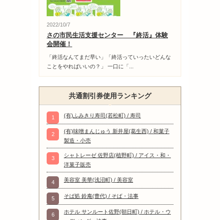
2022/10/7
さの市民生活支援センター 『終活』体験
会開催！
「終活なんてまだ早い」「終活っていったいどんな
ことをやればいいの？」 一口に「...
共通割引券使用ランキング
(有)ふみきり寿司(若松町) / 寿司
1
(有)味噌まんじゅう 新井屋(葛生西) / 和菓子
2
製造・小売
シャトレーゼ 佐野店(植野町) / アイス・和・
3
洋菓子販売
美容室 美華(浅沼町) / 美容室
4
そば処 鈴庵(豊代) / そば・法事
5
ホテル サンルート佐野(朝日町) / ホテル・ウ
6