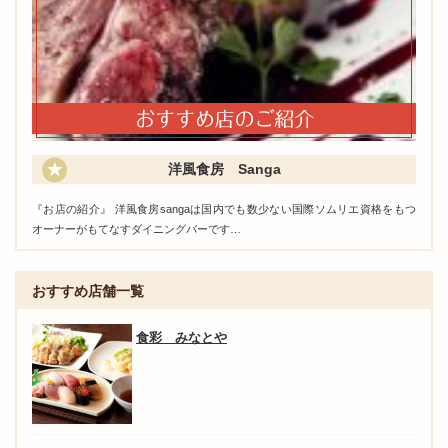
洋風食房 Sanga
『お店の紹介』 洋風食房sangaは国内でも数少ない国際ソムリエ資格をもつ
オーナーがもてなすダイニングバーです…
おすすめ店舗一覧
食彩 みなとや