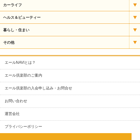
うなぎ
パソコンスクール
CD・楽器
カーライフ
お好み焼・焼きそば
バレエ・ダンス
ギフト
タイヤ販売
ヘルス＆ビューティー
カフェ・喫茶
パン教室
スポーツ用品
自動車整備
エステ
暮らし・住まい
クレープ
塾・予備校
その他食品
自動車販売・修理
サプリメント
ガス
その他
ケーキ・洋菓子
ファッション
自動車販売・整備
ネイル
クリーニング
カラオケ
エールNAVIとは？
スナック・パブ
リサイクル用品
運輸サービス
化粧品
ケーブルテレビ
コワーキングスペース
エール倶楽部のご案内
その他（グルメ）
人形
整体
スポーツ
ネットショップ制作
エール倶楽部の入会申し込み・お問合せ
ナイトクラブ
寝具・タオル
整骨・接骨
リフォーム・塗装
ビルメンテナンス
お問い合わせ
バー
文具・事務用品
理容・美容室
不動産
人材派遣
パン
運営会社
書籍
保険
印刷
ラーメン
プライバシーポリシー
眼鏡・時計・アクセサリー
写真
新聞販売
レストハウス
着物・呉服
土地調査
看板