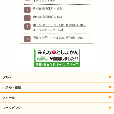
ェディング・法事
弓削食堂(堀米町) / 食堂
7
肉の丸玉(石塚町) / 精肉
8
ホテル マリアージュ仙水(奈良渕町) / ホテ
9
ル・ウエディング・法事
石臼びき手打ちそば 悠庵(植下町) / そば
10
グルメ
イタリアン
ホテル・旅館
いもフライ
宿泊
スクール
うどん・そば
アート
ショッピング