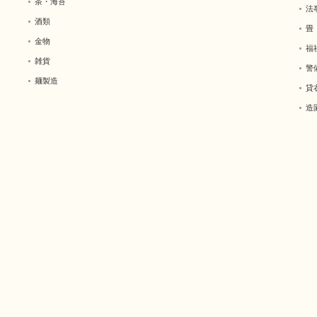
茶・海苔
法
酒類
畳
金物
福
雑貨
警
麺製造
貸
造