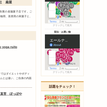
社 扇屋
年創業の老舗菓子店です。ご
進物用、茶席用の和菓子と、
クリックして拡大
宿泊・お買い物
o yoga ruito
クリックして拡大
オではダイエットやボディ
ムとは違い、ご自身の内面
話題をチェック！
家直営 ぽっぽや