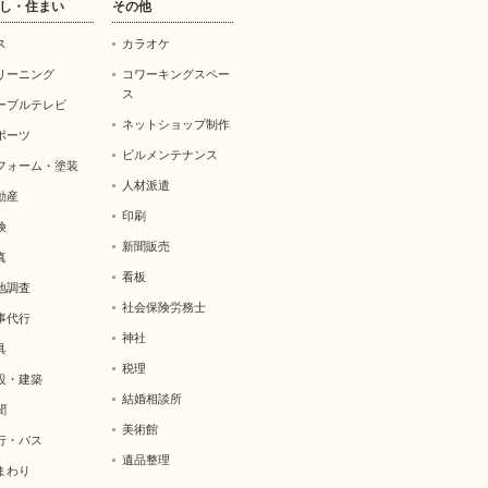
し・住まい
その他
ス
カラオケ
リーニング
コワーキングスペー
ス
ーブルテレビ
ネットショップ制作
ポーツ
ビルメンテナンス
フォーム・塗装
人材派遣
動産
印刷
険
新聞販売
真
看板
地調査
社会保険労務士
事代行
神社
具
税理
設・建築
結婚相談所
聞
美術館
行・バス
遺品整理
まわり