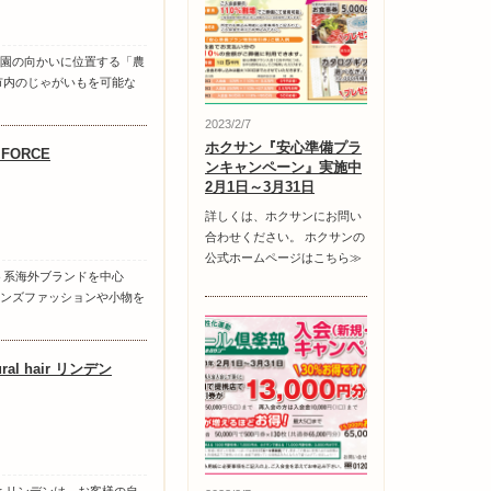
園の向かいに位置する「農
市内のじゃがいもを可能な
2023/2/7
ホクサン『安心準備プラ
l FORCE
ンキャンペーン』実施中
2月1日～3月31日
詳しくは、ホクサンにお問い
合わせください。 ホクサンの
公式ホームページはこちら≫
ト系海外ブランドを中心
ンズファッションや小物を
ural hair リンデン