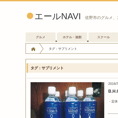
エールNAVI
佐野市のグルメ、
グルメ
ホテル・旅館
スクール
タグ：サプリメント
タグ：サプリメント
2016/7
B.H
定休