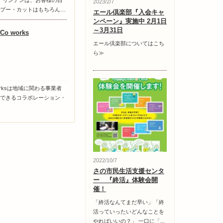
hair リンデンは、お客様の自
2023/2/7
プー・カットはもちろん…
エール倶楽部『入会キャ
ンペーン』実施中 2月1日
～3月31日
Co works
エール倶楽部についてはこち
ら≫
orksは地域に関わる事業者
できるコラボレーション・
2022/10/7
さの市民生活支援センタ
ー 『終活』体験会開
催！
「終活なんてまだ早い」「終
活っていったいどんなことを
やればいいの？」 一口に「...