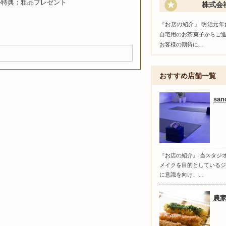
ル特典：粗品プレゼント
株式会
『お店の紹介』 明治元
自宅用のお茶菓子からご
お客様の期待に…
おすすめ店舗一覧
san
『お店の紹介』 当スタジ
メイクを目的としているジ
に意識を向け、…
農