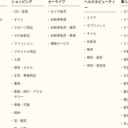
ショッピング
カーライフ
ヘルス＆ビューティ
暮ら
ー
CD・楽器
タイヤ販売
ガ
エステ
ル
ギフト
自動車整備
ク
サプリメント
スポーツ用品
自動車販売・修理
ケ
ネイル
その他食品
自動車販売・整備
ス
化粧品
ファッション
運輸サービス
リ
整体
リサイクル用品
不
整骨・接骨
人形
保
理容・美容室
寝具・タオル
写
文具・事務用品
土
書籍
家
眼鏡・時計・アクセ
建
サリー
建
着物・呉服
新
精肉
旅
花・園芸
水