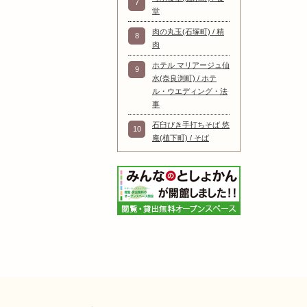
7
堂
肉の丸玉(石塚町) / 精
8
肉
ホテル マリアージュ仙
9
水(奈良渕町) / ホテ
ル・ウエディング・法
事
石臼びき手打ちそば 悠
10
庵(植下町) / そば