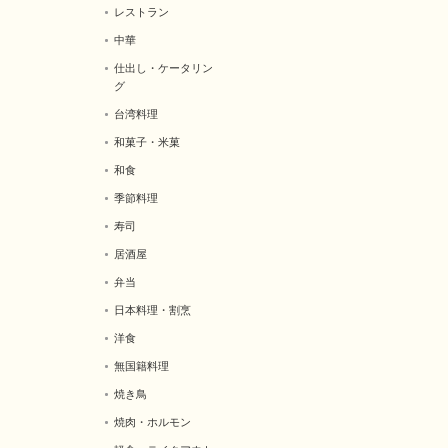
レストラン
中華
仕出し・ケータリン
グ
台湾料理
和菓子・米菓
和食
季節料理
寿司
居酒屋
弁当
日本料理・割烹
洋食
無国籍料理
焼き鳥
焼肉・ホルモン