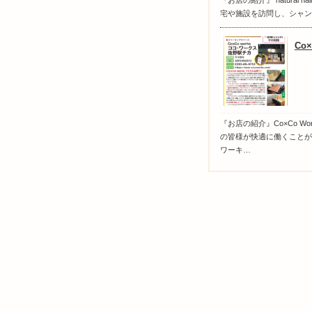
『お店の紹介』 natural 
宅や施設を訪問し、シャン
Co×
『お店の紹介』Co×Co W
の皆様が快適に働くことが
ワーキ…