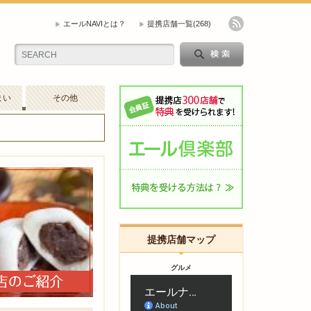
エールNAVIとは？
提携店舗一覧
(268)
まい
その他
提携店舗マップ
グルメ