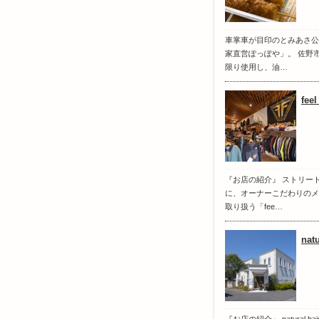
車掌車が目印のとみあさ公
家直営ぽっぽや」。 佐野
限り使用し、油…
fee
『お店の紹介』 ストリー
に、オーナーこだわりのメ
取り扱う「fee…
nat