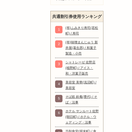
共通割引券使用ランキング
(有)ふみきり寿司(若松
1
町) / 寿司
(有)味噌まんじゅう 新
2
井屋(葛生西) / 和菓子
製造・小売
シャトレーゼ 佐野店
3
(植野町) / アイス・
和・洋菓子販売
美容室 美華(浅沼町) /
4
美容室
そば処 鈴庵(豊代) / そ
5
ば・法事
ホテル サンルート佐野
6
(朝日町) / ホテル・ウ
ェディング・法事
弓削食堂(堀米町) / 食