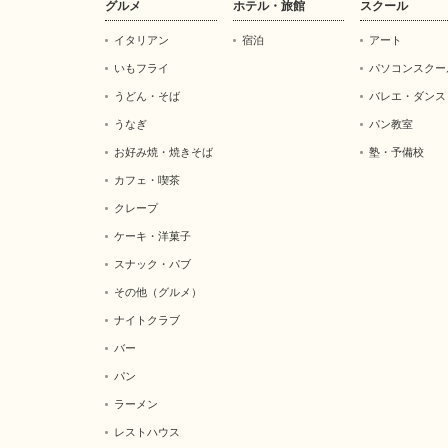
グルメ
ホテル・旅館
スクール
イタリアン
宿泊
アート
いもフライ
パソコンスクー
うどん・そば
バレエ・ダンス
うなぎ
パン教室
お好み焼・焼きそば
塾・予備校
カフェ・喫茶
クレープ
ケーキ・洋菓子
スナック・パブ
その他（グルメ）
ナイトクラブ
バー
パン
ラーメン
レストハウス