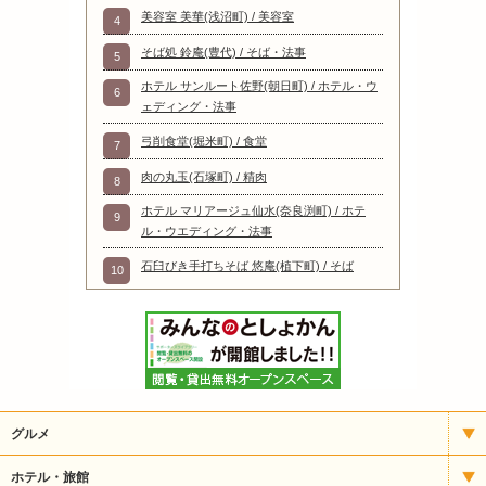
美容室 美華(浅沼町) / 美容室
4
そば処 鈴庵(豊代) / そば・法事
5
ホテル サンルート佐野(朝日町) / ホテル・ウ
6
ェディング・法事
弓削食堂(堀米町) / 食堂
7
肉の丸玉(石塚町) / 精肉
8
ホテル マリアージュ仙水(奈良渕町) / ホテ
9
ル・ウエディング・法事
石臼びき手打ちそば 悠庵(植下町) / そば
10
グルメ
イタリアン
ホテル・旅館