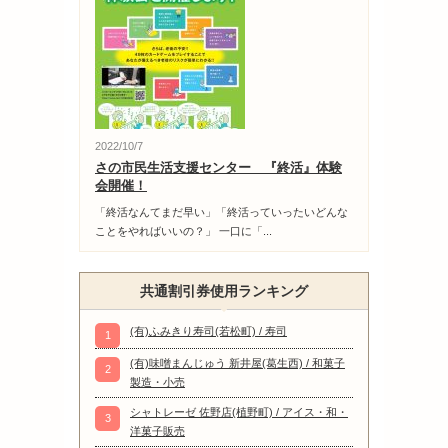
2022/10/7
さの市民生活支援センター 『終活』体験
会開催！
「終活なんてまだ早い」「終活っていったいどんな
ことをやればいいの？」 一口に「...
共通割引券使用ランキング
(有)ふみきり寿司(若松町) / 寿司
1
(有)味噌まんじゅう 新井屋(葛生西) / 和菓子
2
製造・小売
シャトレーゼ 佐野店(植野町) / アイス・和・
3
洋菓子販売