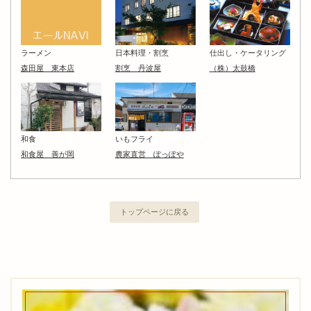
ラーメン
日本料理・割烹
仕出し・ケータリング
森田屋 東本店
割烹 丹波屋
（株）太鼓橋
和食
いもフライ
和食屋 善が岡
農家直営 ぽっぽや
トップページに戻る