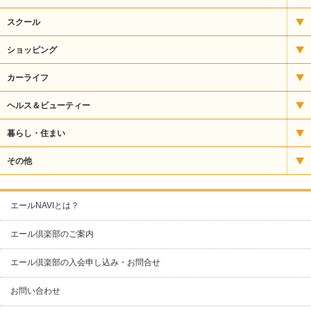
いもフライ
宿泊
スクール
うどん・そば
アート
ショッピング
うなぎ
パソコンスクール
CD・楽器
カーライフ
お好み焼・焼きそば
バレエ・ダンス
ギフト
タイヤ販売
ヘルス＆ビューティー
カフェ・喫茶
パン教室
スポーツ用品
自動車整備
エステ
暮らし・住まい
クレープ
塾・予備校
その他食品
自動車販売・修理
サプリメント
ガス
その他
ケーキ・洋菓子
ファッション
自動車販売・整備
ネイル
クリーニング
カラオケ
エールNAVIとは？
スナック・パブ
リサイクル用品
運輸サービス
化粧品
ケーブルテレビ
コワーキングスペース
エール倶楽部のご案内
その他（グルメ）
人形
整体
スポーツ
ネットショップ制作
エール倶楽部の入会申し込み・お問合せ
ナイトクラブ
寝具・タオル
整骨・接骨
リフォーム・塗装
ビルメンテナンス
お問い合わせ
バー
文具・事務用品
理容・美容室
不動産
人材派遣