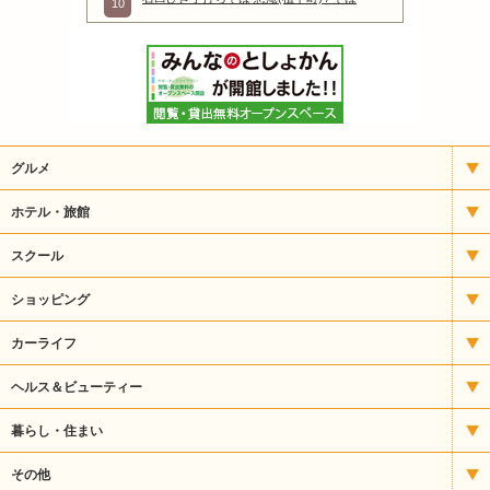
10
グルメ
イタリアン
ホテル・旅館
いもフライ
宿泊
スクール
うどん・そば
アート
ショッピング
うなぎ
パソコンスクール
CD・楽器
カーライフ
お好み焼・焼きそば
バレエ・ダンス
ギフト
タイヤ販売
ヘルス＆ビューティー
カフェ・喫茶
パン教室
スポーツ用品
自動車整備
エステ
暮らし・住まい
クレープ
塾・予備校
その他食品
自動車販売・修理
サプリメント
ガス
その他