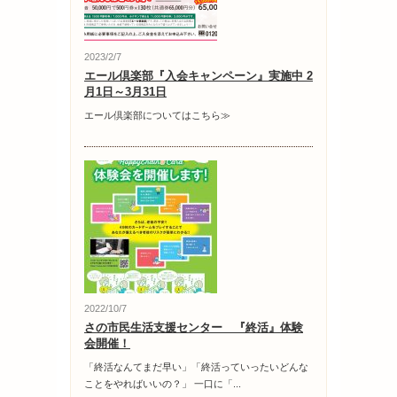
2023/2/7
エール倶楽部『入会キャンペーン』実施中 2
月1日～3月31日
エール倶楽部についてはこちら≫
2022/10/7
さの市民生活支援センター 『終活』体験
会開催！
「終活なんてまだ早い」「終活っていったいどんな
ことをやればいいの？」 一口に「...