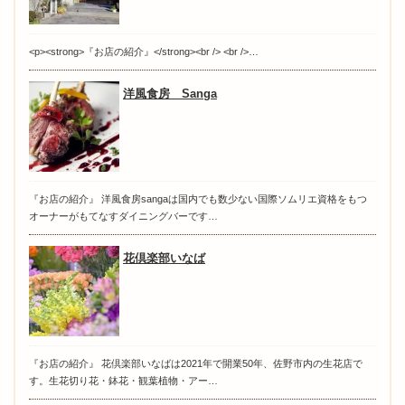
<p><strong>『お店の紹介』</strong><br /> <br />…
洋風食房 Sanga
『お店の紹介』 洋風食房sangaは国内でも数少ない国際ソムリエ資格をもつ
オーナーがもてなすダイニングバーです…
花倶楽部いなば
『お店の紹介』 花倶楽部いなばは2021年で開業50年、佐野市内の生花店で
す。生花切り花・鉢花・観葉植物・アー…