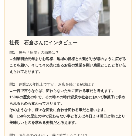
社長 石倉さんにインタビュー
問1，
屋号「扇屋」の由来は？
→創業明治元年よりお客様、地域の皆様との繋がりが扇のように広がる
ことを願い、そしてその先にあるお店の繁栄を願い扇屋としたと言い伝
えられております。
問2，
創業150年以上ですが、お店を続ける秘訣は？
→一言で言うならば、変わらないために変わる事だと考えます。
150年の歴史の中で、その時々の時代背景や社会において和菓子に求め
られるものも変わっております。
そのような中、様々な変化に合わせ変わる事だと思います。
唯一150年の歴史の中で変わらない事と言えば今日より明日と常により
美味しいものを求める姿勢だと考えます。
問3，
お仕事のやりがい、逆に苦労したことは？