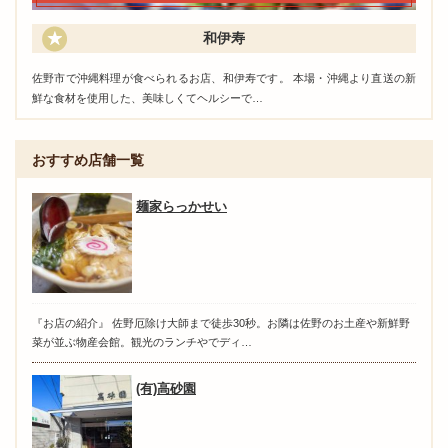
和伊寿
佐野市で沖縄料理が食べられるお店、和伊寿です。 本場・沖縄より直送の新
鮮な食材を使用した、美味しくてヘルシーで…
おすすめ店舗一覧
麺家らっかせい
『お店の紹介』 佐野厄除け大師まで徒歩30秒。お隣は佐野のお土産や新鮮野
菜が並ぶ物産会館。観光のランチやでディ…
(有)高砂園