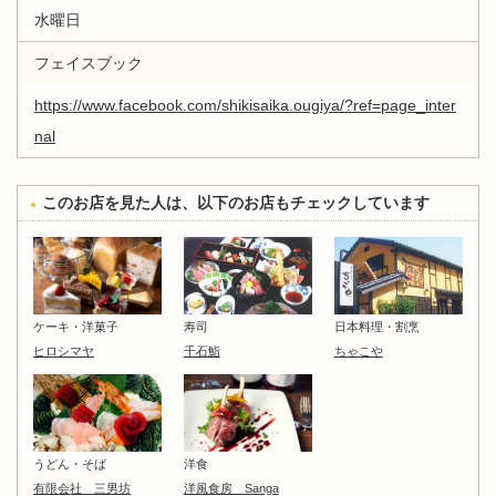
水曜日
フェイスブック
https://www.facebook.com/shikisaika.ougiya/?ref=page_inter
nal
このお店を見た人は、以下のお店もチェックしています
ケーキ・洋菓子
寿司
日本料理・割烹
ヒロシマヤ
千石鮨
ちゃこや
うどん・そば
洋食
有限会社 三男坊
洋風食房 Sanga