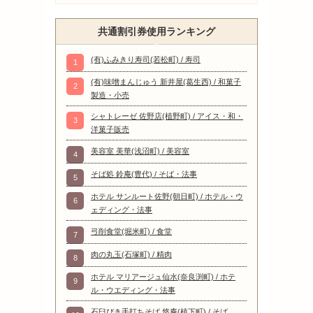
共通割引券使用ランキング
(有)ふみきり寿司(若松町) / 寿司
1
(有)味噌まんじゅう 新井屋(葛生西) / 和菓子
2
製造・小売
シャトレーゼ 佐野店(植野町) / アイス・和・
3
洋菓子販売
美容室 美華(浅沼町) / 美容室
4
そば処 鈴庵(豊代) / そば・法事
5
ホテル サンルート佐野(朝日町) / ホテル・ウ
6
ェディング・法事
弓削食堂(堀米町) / 食堂
7
肉の丸玉(石塚町) / 精肉
8
ホテル マリアージュ仙水(奈良渕町) / ホテ
9
ル・ウエディング・法事
石臼びき手打ちそば 悠庵(植下町) / そば