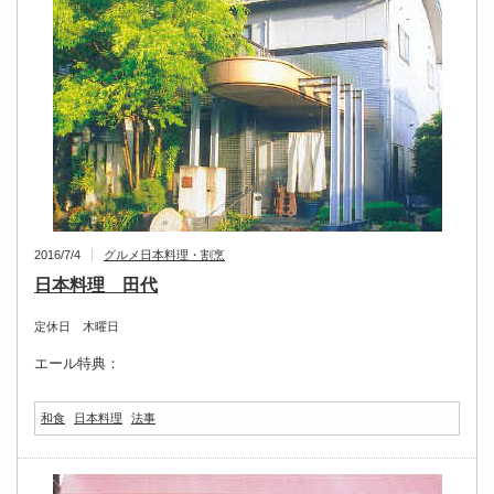
2016/7/4
グルメ
日本料理・割烹
日本料理 田代
定休日 木曜日
エール特典：
和食
日本料理
法事