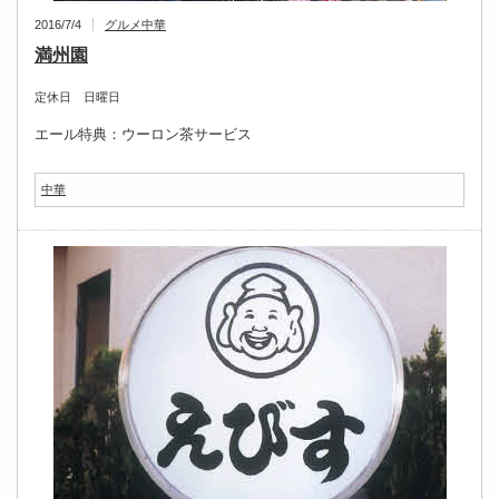
2016/7/4
グルメ
中華
満州園
定休日 日曜日
エール特典：ウーロン茶サービス
中華