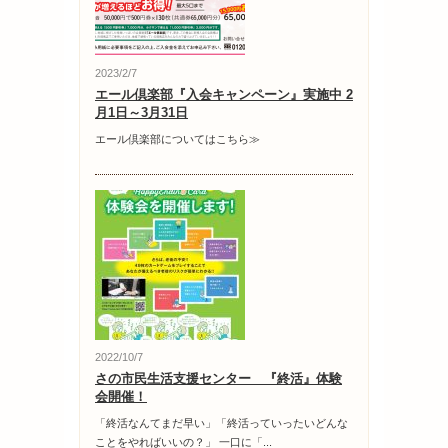
2023/2/7
エール倶楽部『入会キャンペーン』実施中 2
月1日～3月31日
エール倶楽部についてはこちら≫
2022/10/7
さの市民生活支援センター 『終活』体験
会開催！
「終活なんてまだ早い」「終活っていったいどんな
ことをやればいいの？」 一口に「...