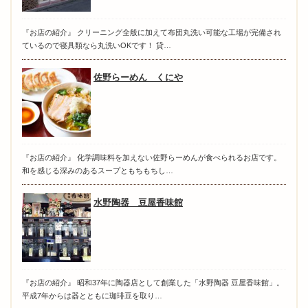
『お店の紹介』 クリーニング全般に加えて布団丸洗い可能な工場が完備され
ているので寝具類なら丸洗いOKです！ 貸…
佐野らーめん くにや
『お店の紹介』 化学調味料を加えない佐野らーめんが食べられるお店です。
和を感じる深みのあるスープともちもちし…
水野陶器 豆屋香味館
『お店の紹介』 昭和37年に陶器店として創業した「水野陶器 豆屋香味館」。
平成7年からは器とともに珈琲豆を取り…