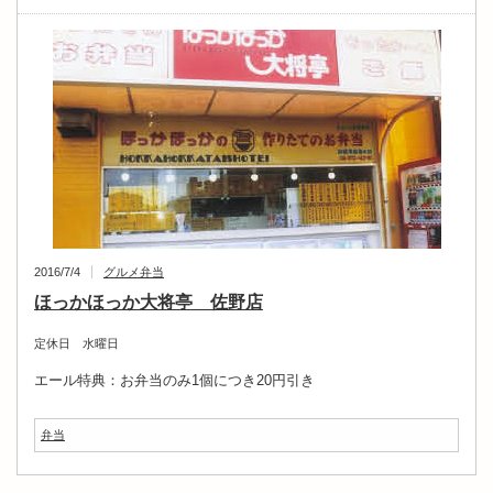
2016/7/4
グルメ
弁当
ほっかほっか大将亭 佐野店
定休日 水曜日
エール特典：お弁当のみ1個につき20円引き
弁当