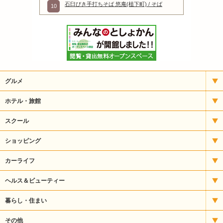
石臼びき手打ちそば 悠庵(植下町) / そば
10
グルメ
イタリアン
ホテル・旅館
いもフライ
宿泊
スクール
うどん・そば
アート
ショッピング
うなぎ
パソコンスクール
CD・楽器
カーライフ
お好み焼・焼きそば
バレエ・ダンス
ギフト
タイヤ販売
ヘルス＆ビューティー
カフェ・喫茶
パン教室
スポーツ用品
自動車整備
エステ
暮らし・住まい
クレープ
塾・予備校
その他食品
自動車販売・修理
サプリメント
ガス
その他