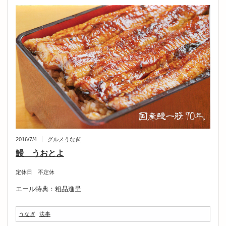
2016/7/4
グルメ
うなぎ
鰻 うおとよ
定休日 不定休
エール特典：粗品進呈
うなぎ
法事