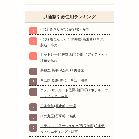
共通割引券使用ランキング
(有)ふみきり寿司(若松町) / 寿司
1
(有)味噌まんじゅう 新井屋(葛生西) / 和菓子
2
製造・小売
シャトレーゼ 佐野店(植野町) / アイス・和・
3
洋菓子販売
美容室 美華(浅沼町) / 美容室
4
そば処 鈴庵(豊代) / そば・法事
5
ホテル サンルート佐野(朝日町) / ホテル・ウ
6
ェディング・法事
弓削食堂(堀米町) / 食堂
7
肉の丸玉(石塚町) / 精肉
8
ホテル マリアージュ仙水(奈良渕町) / ホテ
9
ル・ウエディング・法事