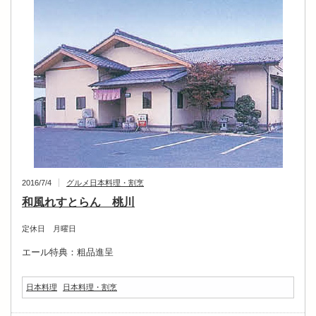
2016/7/4
グルメ
日本料理・割烹
和風れすとらん 桃川
定休日 月曜日
エール特典：粗品進呈
日本料理
日本料理・割烹