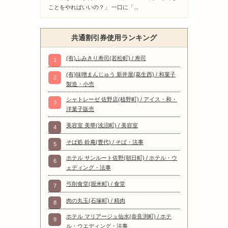
ことをやればいいの？」 一口に「...
共通割引券使用ランキング
(有)ふみきり寿司(若松町) / 寿司
1
(有)味噌まんじゅう 新井屋(葛生西) / 和菓子
2
製造・小売
シャトレーゼ 佐野店(植野町) / アイス・和・
3
洋菓子販売
美容室 美華(浅沼町) / 美容室
4
そば処 鈴庵(豊代) / そば・法事
5
ホテル サンルート佐野(朝日町) / ホテル・ウ
6
ェディング・法事
弓削食堂(堀米町) / 食堂
7
肉の丸玉(石塚町) / 精肉
8
ホテル マリアージュ仙水(奈良渕町) / ホテ
9
ル・ウエディング・法事