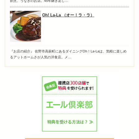
割烹、うなぎのお店。45年継ぎ足し…
Oh! La-La （オー！ラ・ラ）
『お店の紹介』 佐野市高萩町にあるダイニングOh！La-Laは、気軽に楽しめ
るアットホームさが人気の洋食店。メ…