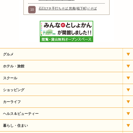
石臼びき手打ちそば 悠庵(植下町) / そば
10
グルメ
イタリアン
ホテル・旅館
いもフライ
宿泊
スクール
うどん・そば
アート
ショッピング
うなぎ
パソコンスクール
CD・楽器
カーライフ
お好み焼・焼きそば
バレエ・ダンス
ギフト
タイヤ販売
ヘルス＆ビューティー
カフェ・喫茶
パン教室
スポーツ用品
自動車整備
エステ
暮らし・住まい