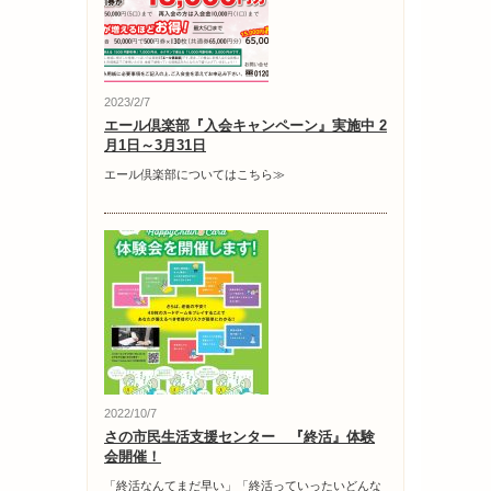
2023/2/7
エール倶楽部『入会キャンペーン』実施中 2
月1日～3月31日
エール倶楽部についてはこちら≫
2022/10/7
さの市民生活支援センター 『終活』体験
会開催！
「終活なんてまだ早い」「終活っていったいどんな