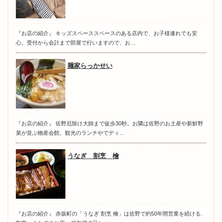
『お店の紹介』 キッズスペーススペースのある店内で、お子様連れでも安
心。受付から会計まで部屋で行いますので、お…
麺家らっかせい
『お店の紹介』 佐野厄除け大師まで徒歩30秒。お隣は佐野のお土産や新鮮野
菜が並ぶ物産会館。観光のランチやでディ…
うなぎ 割烹 檜
『お店の紹介』 赤坂町の「うなぎ 割烹 檜」は佐野で約50年間営業を続ける、