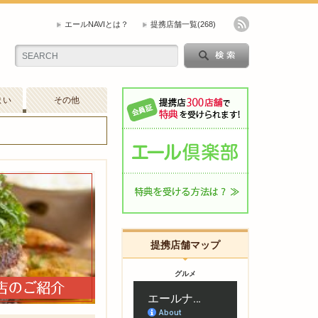
エールNAVIとは？
提携店舗一覧
(268)
まい
その他
提携店舗マップ
グルメ