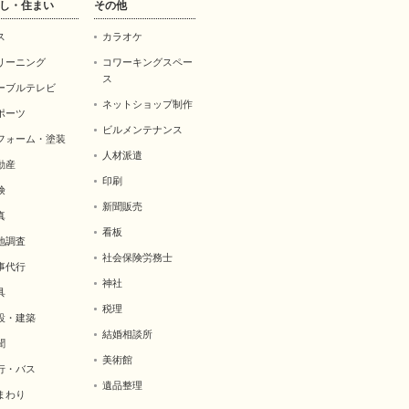
し・住まい
その他
ス
カラオケ
リーニング
コワーキングスペー
ス
ーブルテレビ
ネットショップ制作
ポーツ
ビルメンテナンス
フォーム・塗装
人材派遣
動産
印刷
険
新聞販売
真
看板
地調査
社会保険労務士
事代行
神社
具
税理
設・建築
結婚相談所
聞
美術館
行・バス
遺品整理
まわり