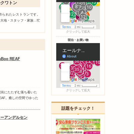
ルクワトン
作られたレストランです。
・大地・スタッフ・家族…忙
クリックして拡大
宿泊・お買い物
mBoo REAF
クリックして拡大
宅街にたたずむ落ち着いた
REAF。癒しの空間でゆった
話題をチェック！
ューアンデルセン