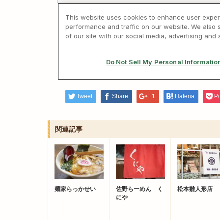
Tweet
Share
+1
Hatena
P
関連記事
麺家らっかせい
佐野らーめん く
松本雛人形店
にや