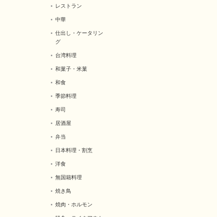
レストラン
中華
仕出し・ケータリン
グ
台湾料理
和菓子・米菓
和食
季節料理
寿司
居酒屋
弁当
日本料理・割烹
洋食
無国籍料理
焼き鳥
焼肉・ホルモン