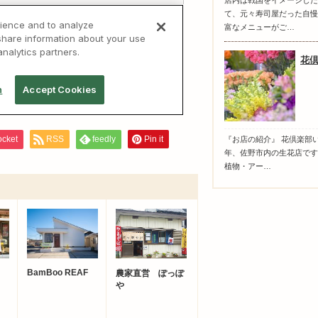
店内は戦国をイメージした
て、元々寿司屋だった自慢
富なメニューがご…
花
ocket
RSS
feedly
Pin it
『お店の紹介』 花倶楽部い
年、佐野市内の生花店です
植物・アー…
BamBoo REAF
農家直営 ぽっぽ
や