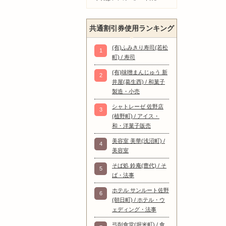
共通割引券使用ランキング
(有)ふみきり寿司(若松
1
町) / 寿司
(有)味噌まんじゅう 新
2
井屋(葛生西) / 和菓子
製造・小売
シャトレーゼ 佐野店
3
(植野町) / アイス・
和・洋菓子販売
美容室 美華(浅沼町) /
4
美容室
そば処 鈴庵(豊代) / そ
5
ば・法事
ホテル サンルート佐野
6
(朝日町) / ホテル・ウ
ェディング・法事
弓削食堂(堀米町) / 食