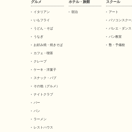
グルメ
ホテル・旅館
スクール
イタリアン
宿泊
アート
いもフライ
パソコンスクー
うどん・そば
バレエ・ダンス
うなぎ
パン教室
お好み焼・焼きそば
塾・予備校
カフェ・喫茶
クレープ
ケーキ・洋菓子
スナック・パブ
その他（グルメ）
ナイトクラブ
バー
パン
ラーメン
レストハウス