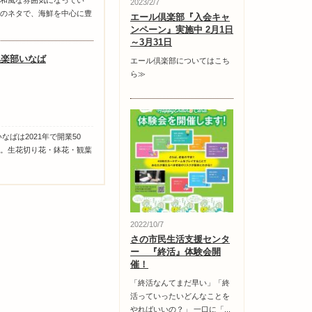
和風な雰囲気になってい
2023/2/7
のネタで、海鮮を中心に豊
エール倶楽部『入会キャ
ンペーン』実施中 2月1日
～3月31日
倶楽部いなば
エール倶楽部についてはこち
ら≫
なばは2021年で開業50
。生花切り花・鉢花・観葉
2022/10/7
さの市民生活支援センタ
ー 『終活』体験会開
催！
「終活なんてまだ早い」「終
活っていったいどんなことを
やればいいの？」 一口に「...