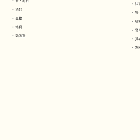
茶・海苔
法
酒類
畳
金物
福
雑貨
警
麺製造
貸
造