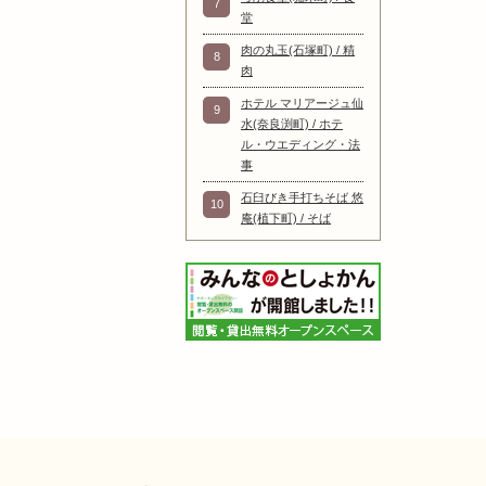
7
堂
肉の丸玉(石塚町) / 精
8
肉
ホテル マリアージュ仙
9
水(奈良渕町) / ホテ
ル・ウエディング・法
事
石臼びき手打ちそば 悠
10
庵(植下町) / そば