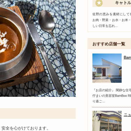
キャト
佐野の恵みを素材にして
お肉・野菜・お水・お米
しい日常を忘れ…
おすすめ店舗一覧
Ba
『お店の紹介』 閑静な住
佇まいの美容室BamBoo 
り過ご…
ニ
・安全を心がけております。