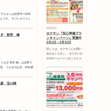
ンデルセンは佐野市で40年
んです。 サブレやマドレ
2023/2/7
ホクサン『安心準備プラ
なぎ 割烹 檜
ンキャンペーン』実施中
2月1日～3月31日
詳しくは、ホクサンにお問い
合わせください。 ホクサンの
公式ホームページはこちら≫
うなぎ 割烹 檜」は佐野で
割烹、うなぎのお店。45年継
酒屋 宝の陣