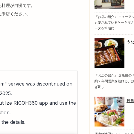
た料理が自慢です。
ひご来店ください。
『お店の紹介』 ニューア
も愛されているケーキ屋さ
ーヌを筆頭に…
う
『お店の紹介』 赤坂町の「
約50年間営業を続ける、
ぎ足し…
居