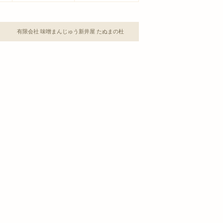
有限会社 味噌まんじゅう新井屋 たぬまの杜