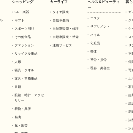
ショッピング
カーライフ
ヘルス＆ビューティ
暮ら
ー
CD・楽器
タイヤ販売
ガ
エステ
ル
ギフト
自動車整備
ク
サプリメント
スポーツ用品
自動車販売・修理
ケ
ネイル
その他食品
自動車販売・整備
ス
化粧品
ファッション
運輸サービス
リ
整体
リサイクル用品
不
整骨・接骨
人形
保
理容・美容室
寝具・タオル
写
文具・事務用品
土
書籍
家
眼鏡・時計・アクセ
建
サリー
建
着物・呉服
新
精肉
旅
花・園芸
水