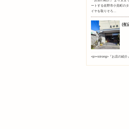
『お店の紹介』 より安全
ートする佐野市小見町のタ
イヤを取りそろ…
(有
<p><strong>『お店の紹介』</s