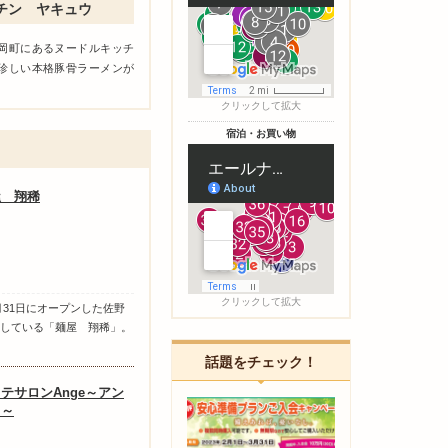
チン ヤキュウ
富岡町にあるヌードルキッチ
は珍しい本格豚骨ラーメンが
クリックして拡大
宿泊・お買い物
屋 翔稀
クリックして拡大
3月31日にオープンした佐野
している「麺屋 翔稀」。
話題をチェック！
テサロンAnge～アン
ュ～