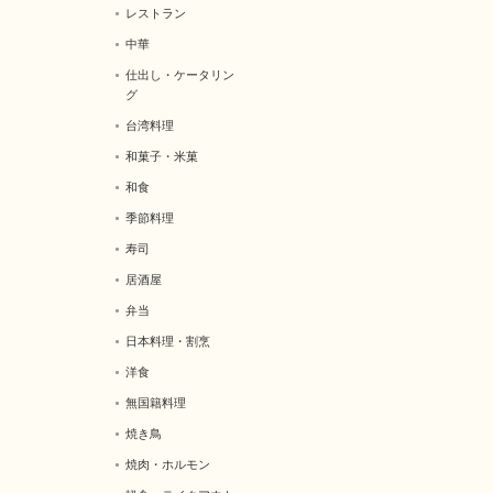
レストラン
中華
仕出し・ケータリン
グ
台湾料理
和菓子・米菓
和食
季節料理
寿司
居酒屋
弁当
日本料理・割烹
洋食
無国籍料理
焼き鳥
焼肉・ホルモン