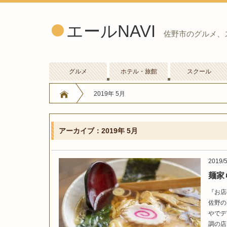
エールNAVI
佐野市のグルメ、
グルメ
ホテル・旅館
スクール
2019年 5月
アーカイブ：2019年 5月
2019/5
麺家
『お店
佐野の
やでデ
調の店