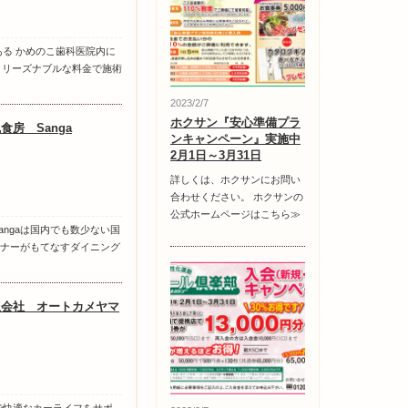
ある かめのこ歯科医院内に
は、リーズナブルな料金で施術
2023/2/7
ホクサン『安心準備プラ
食房 Sanga
ンキャンペーン』実施中
2月1日～3月31日
詳しくは、ホクサンにお問い
合わせください。 ホクサンの
公式ホームページはこちら≫
angaは国内でも数少ない国
ナーがもてなすダイニング
限会社 オートカメヤマ