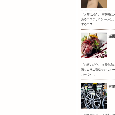
『お店の紹介』 高萩町に
あるエステサロンange
するエス…
洋風
『お店の紹介』 洋風食房s
際ソムリエ資格をもつオー
バーです…
有