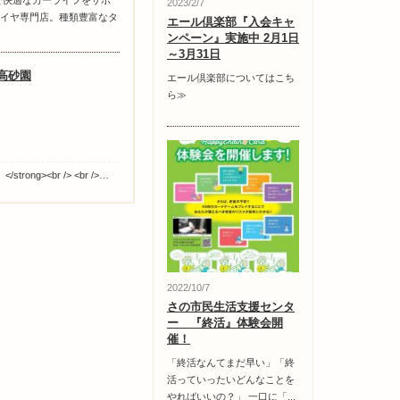
で快適なカーライフをサポ
2023/2/7
イヤ専門店。種類豊富なタ
エール倶楽部『入会キャ
ンペーン』実施中 2月1日
～3月31日
)高砂園
エール倶楽部についてはこち
ら≫
trong><br /> <br />…
2022/10/7
さの市民生活支援センタ
ー 『終活』体験会開
催！
「終活なんてまだ早い」「終
活っていったいどんなことを
やればいいの？」 一口に「...