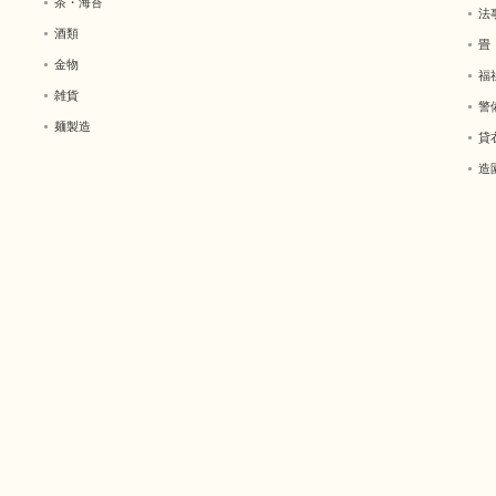
茶・海苔
法
酒類
畳
金物
福
雑貨
警
麺製造
貸
造