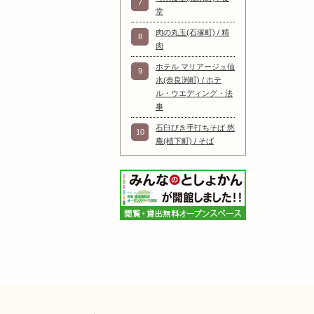
7
堂
肉の丸玉(石塚町) / 精
8
肉
ホテル マリアージュ仙
9
水(奈良渕町) / ホテ
ル・ウエディング・法
事
石臼びき手打ちそば 悠
10
庵(植下町) / そば