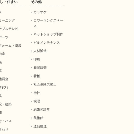
し・住まい
その他
ス
カラオケ
リーニング
コワーキングスペー
ス
ーブルテレビ
ネットショップ制作
ポーツ
ビルメンテナンス
フォーム・塗装
人材派遣
動産
印刷
険
新聞販売
真
看板
地調査
社会保険労務士
事代行
神社
具
税理
設・建築
結婚相談所
聞
美術館
行・バス
遺品整理
まわり