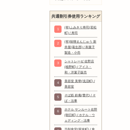
共通割引券使用ランキング
(有)ふみきり寿司(若松
1
町) / 寿司
(有)味噌まんじゅう 新
2
井屋(葛生西) / 和菓子
製造・小売
シャトレーゼ 佐野店
3
(植野町) / アイス・
和・洋菓子販売
美容室 美華(浅沼町) /
4
美容室
そば処 鈴庵(豊代) / そ
5
ば・法事
ホテル サンルート佐野
6
(朝日町) / ホテル・ウ
ェディング・法事
弓削食堂(堀米町) / 食