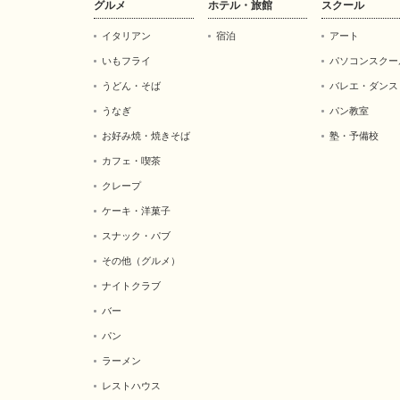
グルメ
ホテル・旅館
スクール
イタリアン
宿泊
アート
いもフライ
パソコンスクー
うどん・そば
バレエ・ダンス
うなぎ
パン教室
お好み焼・焼きそば
塾・予備校
カフェ・喫茶
クレープ
ケーキ・洋菓子
スナック・パブ
その他（グルメ）
ナイトクラブ
バー
パン
ラーメン
レストハウス