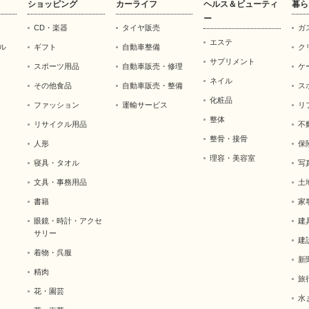
ショッピング
カーライフ
ヘルス＆ビューティ
暮ら
ー
CD・楽器
タイヤ販売
ガ
エステ
ル
ギフト
自動車整備
ク
サプリメント
スポーツ用品
自動車販売・修理
ケ
ネイル
その他食品
自動車販売・整備
ス
化粧品
ファッション
運輸サービス
リ
整体
リサイクル用品
不
整骨・接骨
人形
保
理容・美容室
寝具・タオル
写
文具・事務用品
土
書籍
家
眼鏡・時計・アクセ
建
サリー
建
着物・呉服
新
精肉
旅
花・園芸
水