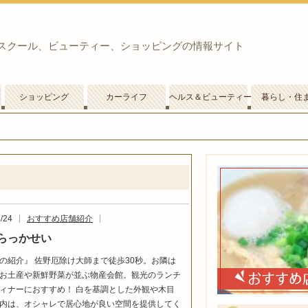
スクール、ビューティー、ショッピングの情報サイト
ショッピング
カーライフ
ヘルス＆ビューティー
暮らし・住
/24
おすすめ店舗紹介
らっかせい
の紹介』 佐野厄除け大師まで徒歩30秒。お隣は
お土産や新鮮野菜が並ぶ物産会館。観光のランチ
ィナーにおすすめ！ 白を基調とした外観や木目
内は、オシャレで居心地が良い空間を提供してく